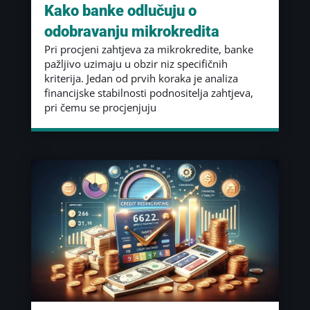
Kako banke odlučuju o
odobravanju mikrokredita
Pri procjeni zahtjeva za mikrokredite, banke
pažljivo uzimaju u obzir niz specifičnih
kriterija. Jedan od prvih koraka je analiza
financijske stabilnosti podnositelja zahtjeva,
pri čemu se procjenjuju