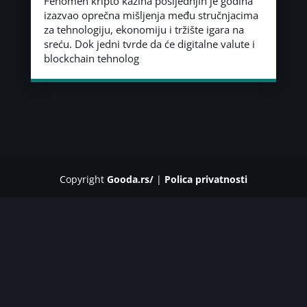
Fenomen kripto kazina posljednjih je godina
izazvao oprečna mišljenja među stručnjacima
za tehnologiju, ekonomiju i tržište igara na
sreću. Dok jedni tvrde da će digitalne valute i
blockchain tehnolog
Copyright
Gooda.rs/
|
Polica privatnosti