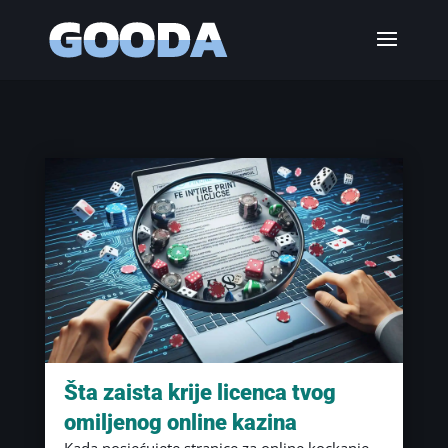
Šta zaista krije licenca tvog
omiljenog online kazina
Kada posjećujete stranice za online kockanje,