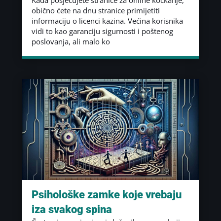
obično ćete na dnu stranice primijetiti
informaciju o licenci kazina. Većina korisnika
vidi to kao garanciju sigurnosti i poštenog
poslovanja, ali malo ko
Psihološke zamke koje vrebaju
iza svakog spina