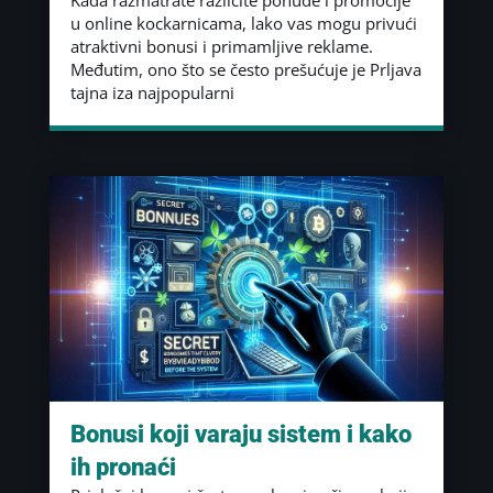
u online kockarnicama, lako vas mogu privući
atraktivni bonusi i primamljive reklame.
Međutim, ono što se često prešućuje je Prljava
tajna iza najpopularni
Bonusi koji varaju sistem i kako
ih pronaći