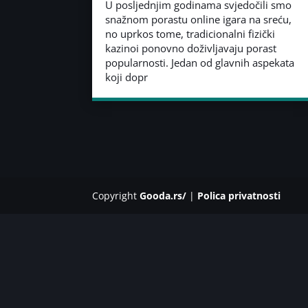
U posljednjim godinama svjedočili smo
snažnom porastu online igara na sreću,
no uprkos tome, tradicionalni fizički
kazinoi ponovno doživljavaju porast
popularnosti. Jedan od glavnih aspekata
koji dopr
Copyright
Gooda.rs/
|
Polica privatnosti