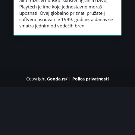
Ako tražiš vrhunsko iskustvo igranja uživo,
Playtech je ime koje jednostavno moraš
upoznati. Ovaj globalno priznati pružatelj
softvera osnovan je 1999. godine, a danas se
smatra jednim od vodećih bren
Copyright
Gooda.rs/
|
Polica privatnosti