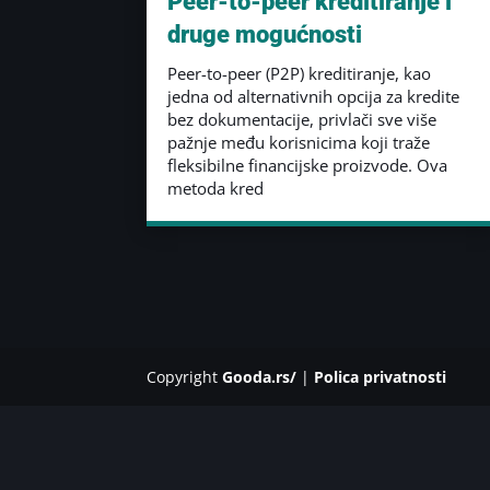
Peer-to-peer kreditiranje i
druge mogućnosti
Peer-to-peer (P2P) kreditiranje, kao
jedna od alternativnih opcija za kredite
bez dokumentacije, privlači sve više
pažnje među korisnicima koji traže
fleksibilne financijske proizvode. Ova
metoda kred
Copyright
Gooda.rs/
|
Polica privatnosti