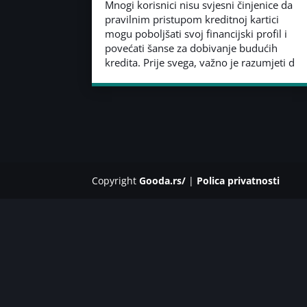
Mnogi korisnici nisu svjesni činjenice da
pravilnim pristupom kreditnoj kartici
mogu poboljšati svoj financijski profil i
povećati šanse za dobivanje budućih
kredita. Prije svega, važno je razumjeti d
Copyright
Gooda.rs/
|
Polica privatnosti