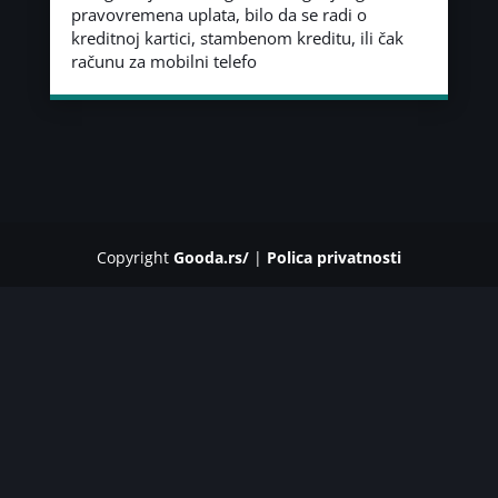
pravovremena uplata, bilo da se radi o
kreditnoj kartici, stambenom kreditu, ili čak
računu za mobilni telefo
Copyright
Gooda.rs/
|
Polica privatnosti