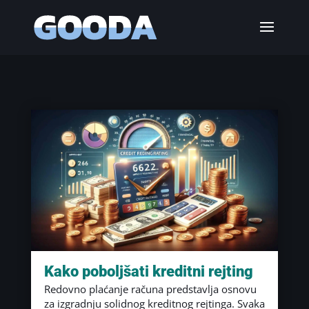
Kako poboljšati kreditni rejting
Redovno plaćanje računa predstavlja osnovu
za izgradnju solidnog kreditnog rejtinga. Svaka