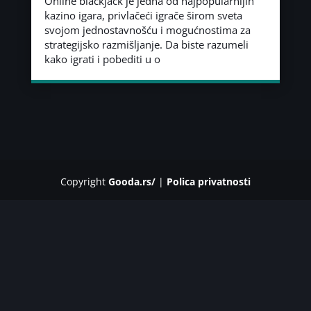
Online blackjack je jedna od najpopularnijih
kazino igara, privlačeći igrače širom sveta
svojom jednostavnošću i mogućnostima za
strategijsko razmišljanje. Da biste razumeli
kako igrati i pobediti u o
Copyright
Gooda.rs/
|
Polica privatnosti