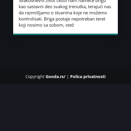
Svakodnevni život često nam nameće brigu
kao sastavni deo svakog trenutka, terajući nas
da razmišljamo o stvarima koje ne možemo
kontrolisati. Briga postaje nepotreban teret
koji nosimo sa sobom, otež
Copyright
Gooda.rs/
|
Polica privatnosti