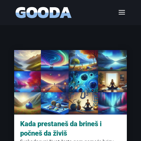
Kada prestaneš da brineš i
počneš da živiš