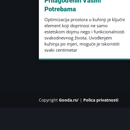
Prilagođenih Vašim
Potrebama
Optimizacija prostora u kuhinji je ključni
element koji doprinosi ne samo
estetskom dojmu nego i funkcionalnosti
svakodnevnog života. Uvođenjem
kuhinja po mjeri, moguće je iskoristiti
svaki centimetar
Copyright
Gooda.rs/
|
Polica privatnosti