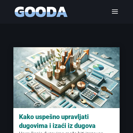
Kako uspešno upravljati
dugovima i izaći iz dugova