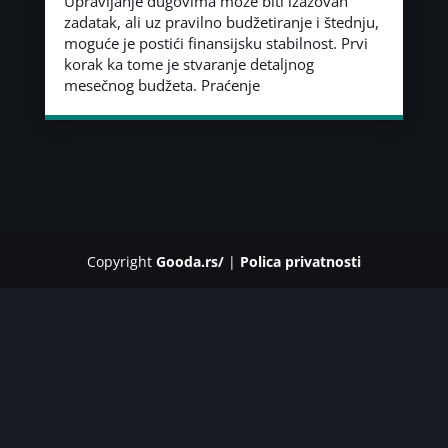
Upravljanje dugovima može biti izazovan
zadatak, ali uz pravilno budžetiranje i štednju,
moguće je postići finansijsku stabilnost. Prvi
korak ka tome je stvaranje detaljnog
mesečnog budžeta. Praćenje
Copyright
Gooda.rs/
|
Polica privatnosti