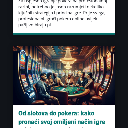
Za uspješno igranje pokera na profesionalnoj
razini, potrebno je jasno razumjeti nekoliko
ključnih strategija i principa igre. Prije svega,
profesionalni igrači pokera online uvijek
pažljivo biraju pl
Od slotova do pokera: kako
pronaći svoj omiljeni način igre