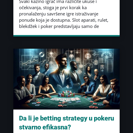
Svaki kazino igrač ima različite ukuse i
očekivanja, stoga je prvi korak ka
pronalaženju savršene igre istraživanje
ponude koja je dostupna. Slot aparati, rulet,
blekdžek i poker predstavljaju samo de
Da li je betting strategy u pokeru
stvarno efikasna?