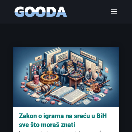
Zakon o igrama na sreću u BiH
sve što moraš znati