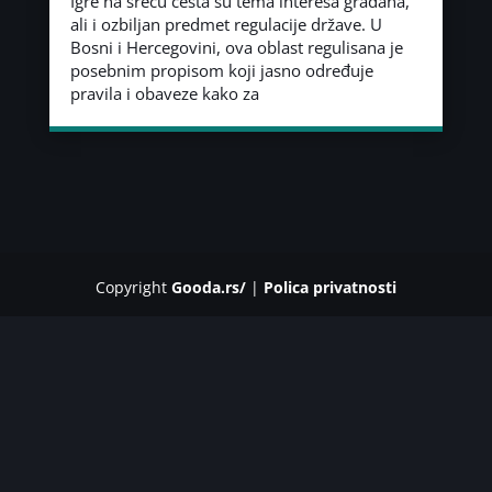
Igre na sreću česta su tema interesa građana,
ali i ozbiljan predmet regulacije države. U
Bosni i Hercegovini, ova oblast regulisana je
posebnim propisom koji jasno određuje
pravila i obaveze kako za
Copyright
Gooda.rs/
|
Polica privatnosti