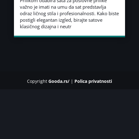
Prilikom odabira sata za poslovne prilike
važno je imati na umu da sat predstavlja
odraz ličnog stila i profesionalnosti. Kako biste
postigli elegantan izgled, birajte satove
klasičnog dizajna i neutr
Copyright
Gooda.rs/
|
Polica privatnosti