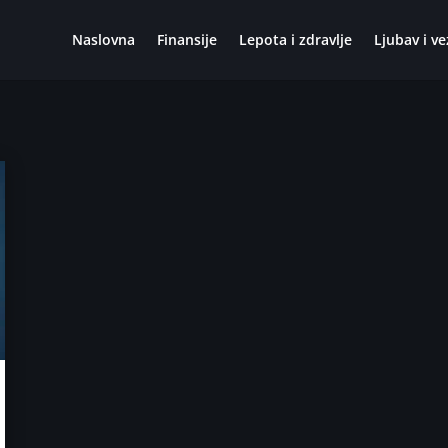
Naslovna
Finansije
Lepota i zdravlje
Ljubav i ve