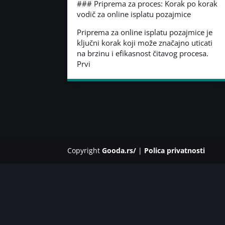
### Priprema za proces: Korak po korak
vodič za online isplatu pozajmice
Priprema za online isplatu pozajmice je
ključni korak koji može značajno uticati
na brzinu i efikasnost čitavog procesa.
Prvi
Copyright
Gooda.rs/
|
Polica privatnosti