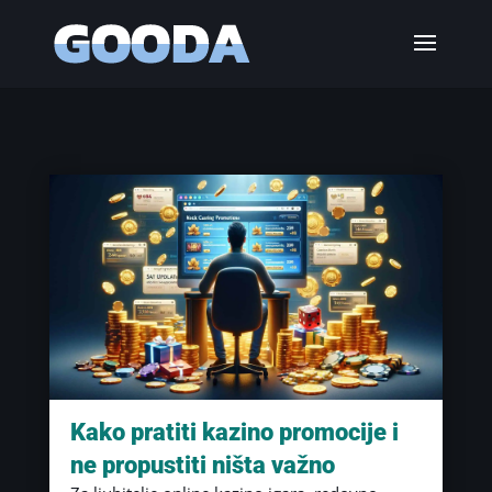
Kako pratiti kazino promocije i
ne propustiti ništa važno