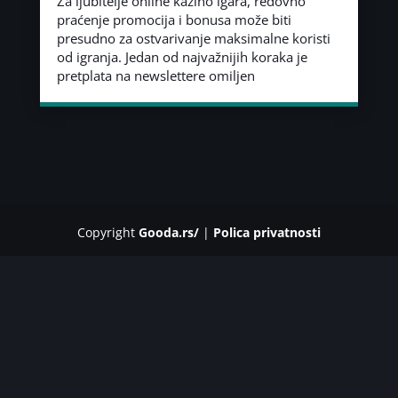
Za ljubitelje online kazino igara, redovno
praćenje promocija i bonusa može biti
presudno za ostvarivanje maksimalne koristi
od igranja. Jedan od najvažnijih koraka je
pretplata na newslettere omiljen
Copyright
Gooda.rs/
|
Polica privatnosti