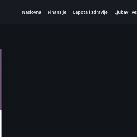
Naslovna
Finansije
Lepota i zdravlje
Ljubav i ve