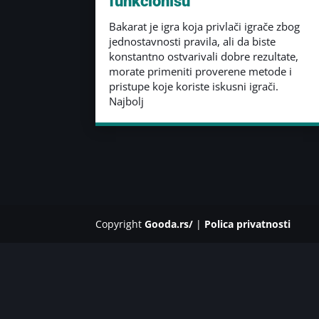
funkcionišu
Bakarat je igra koja privlači igrače zbog
jednostavnosti pravila, ali da biste
konstantno ostvarivali dobre rezultate,
morate primeniti proverene metode i
pristupe koje koriste iskusni igrači.
Najbolj
Copyright
Gooda.rs/
|
Polica privatnosti