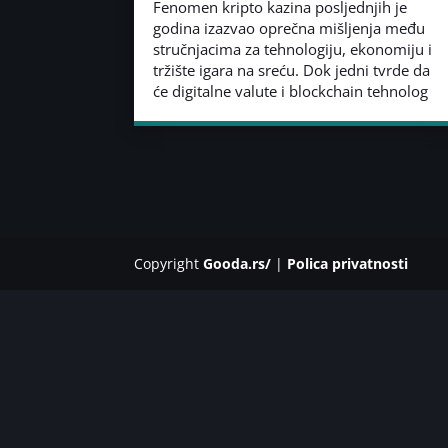
Fenomen kripto kazina posljednjih je
godina izazvao oprečna mišljenja među
stručnjacima za tehnologiju, ekonomiju i
tržište igara na sreću. Dok jedni tvrde da
će digitalne valute i blockchain tehnolog
Copyright
Gooda.rs/
|
Polica privatnosti