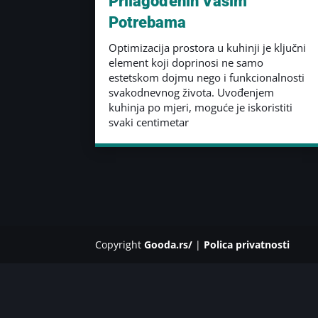
Prilagođenih Vašim
Potrebama
Optimizacija prostora u kuhinji je ključni
element koji doprinosi ne samo
estetskom dojmu nego i funkcionalnosti
svakodnevnog života. Uvođenjem
kuhinja po mjeri, moguće je iskoristiti
svaki centimetar
Copyright
Gooda.rs/
|
Polica privatnosti