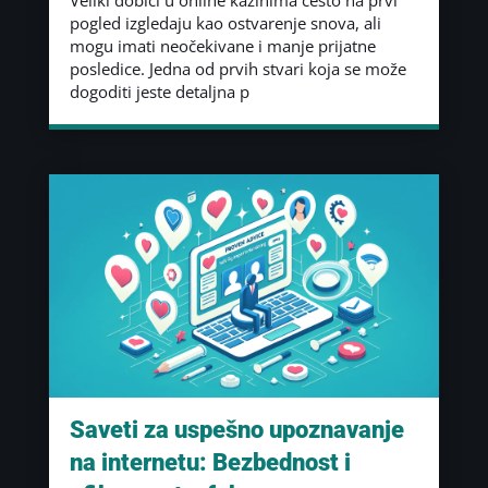
pogled izgledaju kao ostvarenje snova, ali
mogu imati neočekivane i manje prijatne
posledice. Jedna od prvih stvari koja se može
dogoditi jeste detaljna p
Saveti za uspešno upoznavanje
na internetu: Bezbednost i