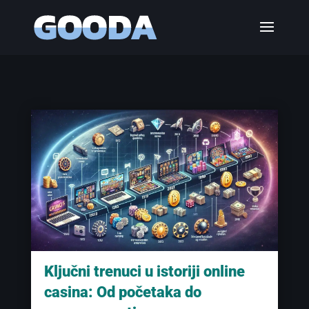
Ključni trenuci u istoriji online
casina: Od početaka do