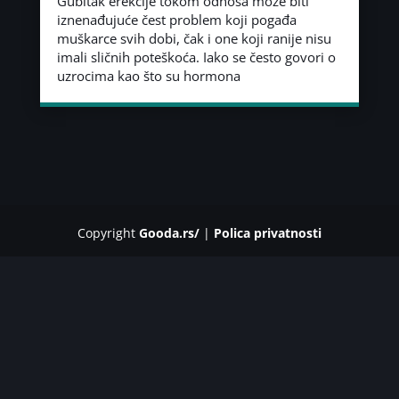
Gubitak erekcije tokom odnosa može biti
iznenađujuće čest problem koji pogađa
muškarce svih dobi, čak i one koji ranije nisu
imali sličnih poteškoća. Iako se često govori o
uzrocima kao što su hormona
Copyright
Gooda.rs/
|
Polica privatnosti