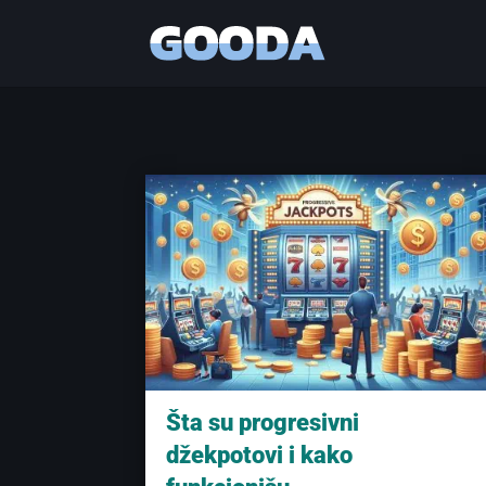
Šta su progresivni
džekpotovi i kako