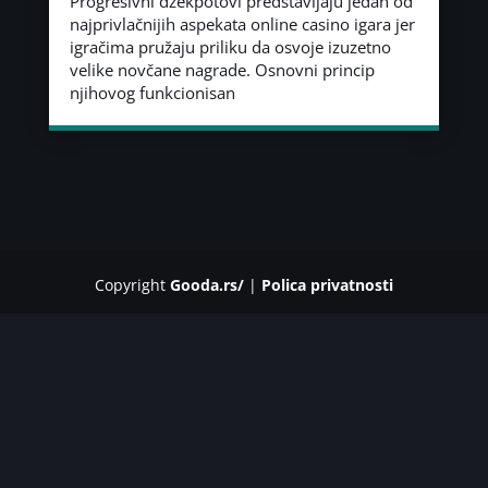
Progresivni džekpotovi predstavljaju jedan od
najprivlačnijih aspekata online casino igara jer
igračima pružaju priliku da osvoje izuzetno
velike novčane nagrade. Osnovni princip
njihovog funkcionisan
Copyright
Gooda.rs/
|
Polica privatnosti