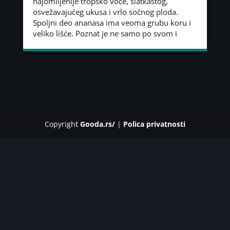
najomiljenije tropsko voće, slatkastog,
osvežavajućeg ukusa i vrlo sočnog ploda.
Spoljni deo ananasa ima veoma grubu koru i
veliko lišće. Poznat je ne samo po svom i
Copyright
Gooda.rs/
|
Polica privatnosti