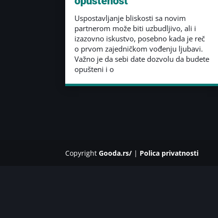
opuštenost
Uspostavljanje bliskosti sa novim
partnerom može biti uzbudljivo, ali i
izazovno iskustvo, posebno kada je reč
o prvom zajedničkom vođenju ljubavi.
Važno je da sebi date dozvolu da budete
opušteni i o
Copyright
Gooda.rs/
|
Polica privatnosti