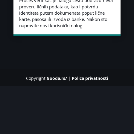
Proces verifikacije naloga često podrazumeva
proveru ličnih podataka, kao i potvrdu
identiteta putem dokumenata poput lične
karte, pasoša ili izvoda iz banke. Nakon što
napravite novi korisnički nalog
Copyright
Gooda.rs/
|
Polica privatnosti