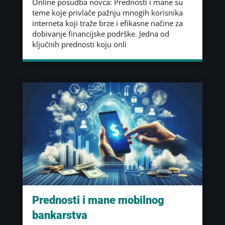
Online posudba novca: Prednosti i mane su
teme koje privlače pažnju mnogih korisnika
interneta koji traže brze i efikasne načine za
dobivanje financijske podrške. Jedna od
ključnih prednosti koju onli
Prednosti i mane mobilnog
bankarstva