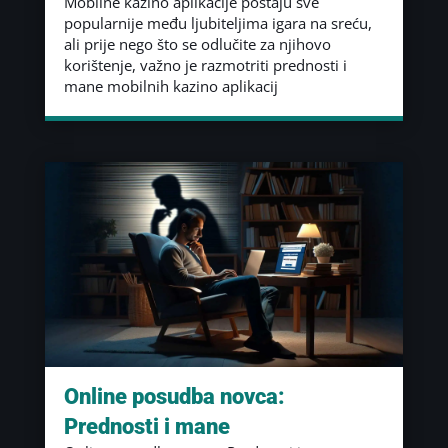
Mobilne kazino aplikacije postaju sve
popularnije među ljubiteljima igara na sreću,
ali prije nego što se odlučite za njihovo
korištenje, važno je razmotriti prednosti i
mane mobilnih kazino aplikacij
Online posudba novca:
Prednosti i mane