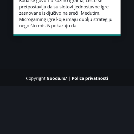
Kada se govori o kazino igrama, često se
pretpostavlja da su slotovi jednostavne igre
zasnovane isključivo na sreći. Međutim,
Microgaming igre koje imaju dublju strategiju
nego što misliš pokazuju da
Copyright
Gooda.rs/
|
Polica privatnosti