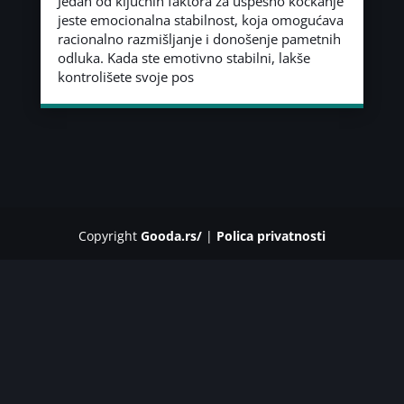
Jedan od ključnih faktora za uspešno kockanje
jeste emocionalna stabilnost, koja omogućava
racionalno razmišljanje i donošenje pametnih
odluka. Kada ste emotivno stabilni, lakše
kontrolišete svoje pos
Copyright
Gooda.rs/
|
Polica privatnosti