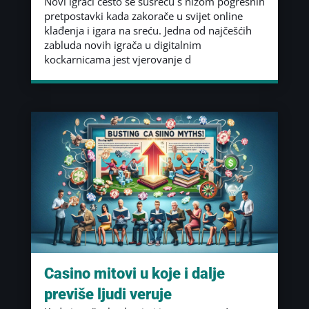
Novi igrači često se susreću s nizom pogrešnih
pretpostavki kada zakorače u svijet online
klađenja i igara na sreću. Jedna od najčešćih
zabluda novih igrača u digitalnim
kockarnicama jest vjerovanje d
Casino mitovi u koje i dalje
previše ljudi veruje