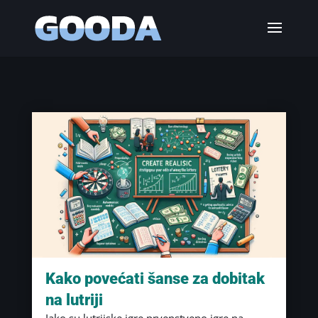
Kako povećati šanse za dobitak
na lutriji
Iako su lutrijske igre prvenstveno igre na