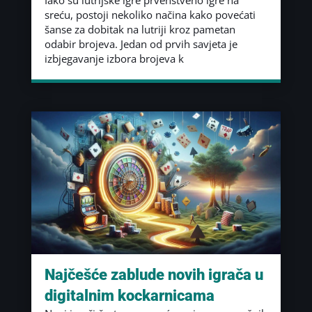
sreću, postoji nekoliko načina kako povećati
šanse za dobitak na lutriji kroz pametan
odabir brojeva. Jedan od prvih savjeta je
izbjegavanje izbora brojeva k
Najčešće zablude novih igrača u
digitalnim kockarnicama