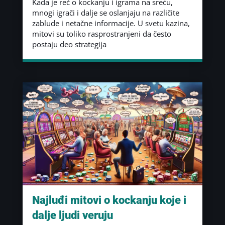
Kada je reč o kockanju i igrama na sreću,
mnogi igrači i dalje se oslanjaju na različite
zablude i netačne informacije. U svetu kazina,
mitovi su toliko rasprostranjeni da često
postaju deo strategija
Najluđi mitovi o kockanju koje i
dalje ljudi veruju