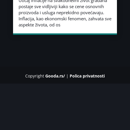
Uticaj inflacije na svakodnevni život građana
postaje sve vidljiviji kako se cene osnovnih
proizvoda i usluga neprekidno povećavaju.
Inflacija, kao ekonomski fenomen, zahvata sve
aspekte života, od os
Copyright
Gooda.rs/
|
Polica privatnosti