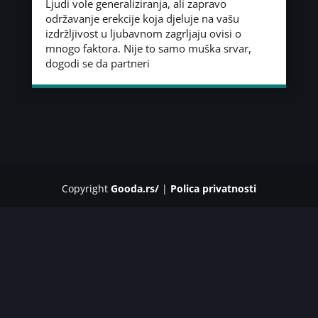
Ljudi vole generaliziranja, ali zapravo
održavanje erekcije koja djeluje na vašu
izdržljivost u ljubavnom zagrljaju ovisi o
mnogo faktora. Nije to samo muška srvar,
dogodi se da partneri
Copyright
Gooda.rs/
|
Polica privatnosti