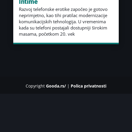
Intime
Razvoj telefonske erotike započeo je gotovo
neprimjetno, kao tihi pratilac modernizacije
komunikacijskih tehnologija. U vremenima
kada su telefoni postajali dostupniji širokim
masama, početkom 20. vek
Copyright
Gooda.rs/
|
Polica privatnosti