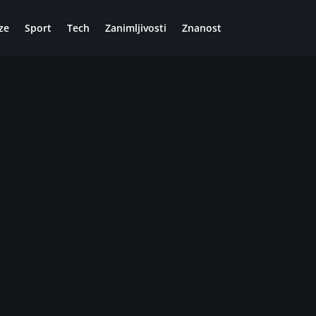
ze
Sport
Tech
Zanimljivosti
Znanost