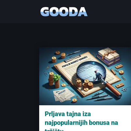
Prljava tajna iza
najpopularnijih bonusa na