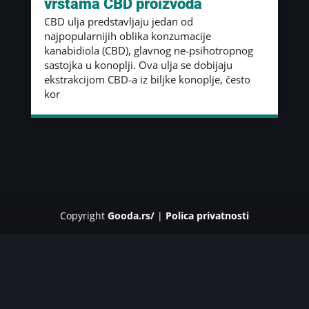
vrstama CBD proizvoda
CBD ulja predstavljaju jedan od
najpopularnijih oblika konzumacije
kanabidiola (CBD), glavnog ne-psihotropnog
sastojka u konoplji. Ova ulja se dobijaju
ekstrakcijom CBD-a iz biljke konoplje, često
kor
Copyright
Gooda.rs/
|
Polica privatnosti