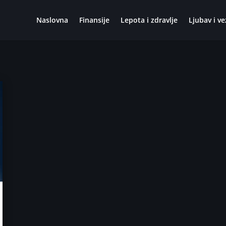
Naslovna
Finansije
Lepota i zdravlje
Ljubav i ve