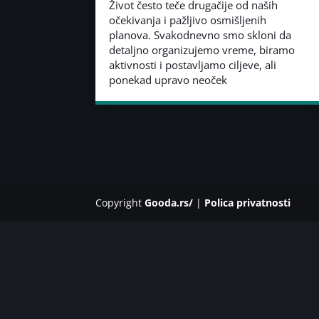
Život često teče drugačije od naših
očekivanja i pažljivo osmišljenih
planova. Svakodnevno smo skloni da
detaljno organizujemo vreme, biramo
aktivnosti i postavljamo ciljeve, ali
ponekad upravo neoček
Copyright
Gooda.rs/
|
Polica privatnosti