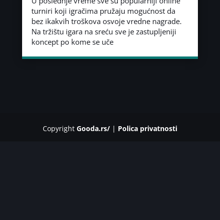
U poslednje vreme sve su popularniji online
turniri koji igračima pružaju mogućnost da
bez ikakvih troškova osvoje vredne nagrade.
Na tržištu igara na sreću sve je zastupljeniji
koncept po kome se uče
Copyright
Gooda.rs/
|
Polica privatnosti