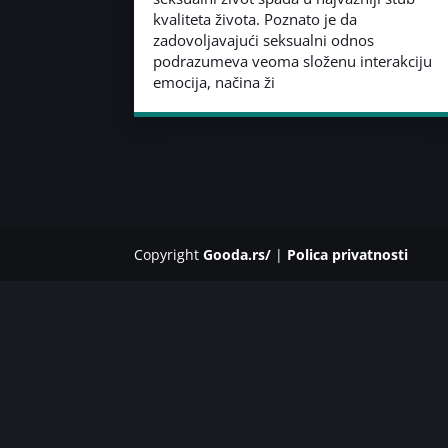
kvaliteta života. Poznato je da
zadovoljavajući seksualni odnos
podrazumeva veoma složenu interakciju
emocija, načina ži
Copyright
Gooda.rs/
|
Polica privatnosti