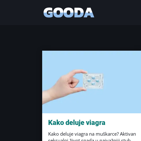
Kako deluje viagra
Kako deluje viagra na muškarce? Aktivan
seksualni život spada u najvažniji stub