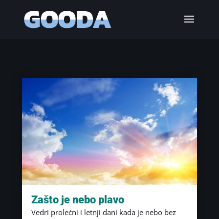
Zašto je nebo plavo
Vedri prolećni i letnji dani kada je nebo bez