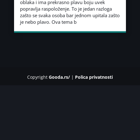
oblaka i ima prekrasno plavu boju uvek
popravlja raspoloženje. To je jedan razloga
zašto se svaka osoba bar jednom upitala zašto
je nebo plavo. Ova tema b
Copyright
Gooda.rs/
|
Polica privatnosti