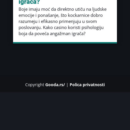
igrača?
Boje imaju moć da direktno utiču na ljudske
emocije i ponašanje, što kockarnice dobro
razumeju i efikasno primenjuju u svom
poslovanju. Kako casino koristi psihologiju
boja da poveća angažman igrača?
Copyright
Gooda.rs/
|
Polica privatnosti