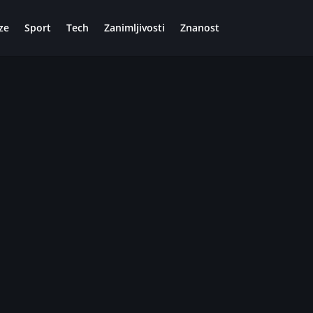
ze
Sport
Tech
Zanimljivosti
Znanost