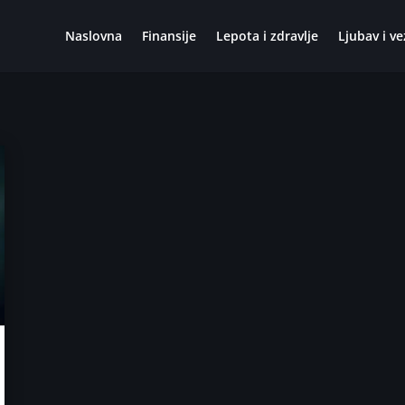
Naslovna
Finansije
Lepota i zdravlje
Ljubav i ve