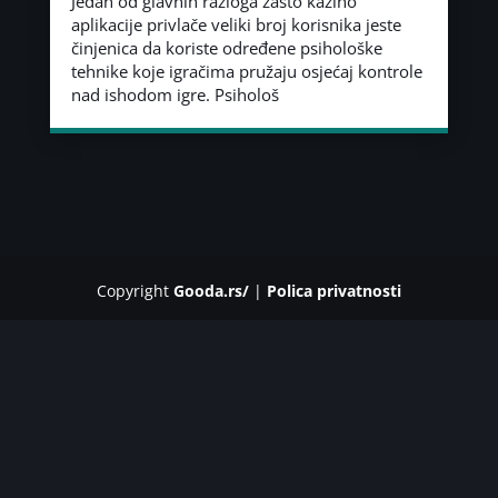
Jedan od glavnih razloga zašto kazino
aplikacije privlače veliki broj korisnika jeste
činjenica da koriste određene psihološke
tehnike koje igračima pružaju osjećaj kontrole
nad ishodom igre. Psihološ
Copyright
Gooda.rs/
|
Polica privatnosti