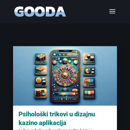
Psihološki trikovi u dizajnu
kazino aplikacija