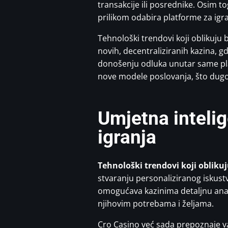
transakcije ili posrednike. Osim 
prilikom odabira platforme za igra
Tehnološki trendovi koji oblikuju
novih, decentraliziranih kazina, g
donošenju odluka unutar same pla
nove modele poslovanja, što dugoro
Umjetna intelig
igranja
Tehnološki trendovi koji oblik
stvaranju personaliziranog iskust
omogućava kazinima detaljnu anal
njihovim potrebama i željama.
Cro Casino već sada prepoznaje va