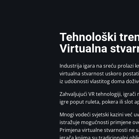
Tehnološki tren
Virtualna stva
Industrija igara na sreću prolazi
virtualna stvarnost uskoro postat
iz udobnosti vlastitog doma doživ
Zahvaljujući VR tehnologiji, igrač
igre poput ruleta, pokera ili slot 
Mnogi vodeći svjetski kazini već 
istražuje mogućnosti primjene ove 
Primjena virtualne stvarnosti ne
igrača kojima su tradicionalni obli