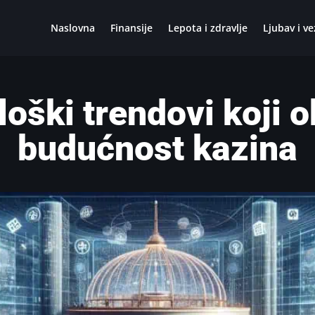
Naslovna
Finansije
Lepota i zdravlje
Ljubav i ve
oški trendovi koji o
budućnost kazina