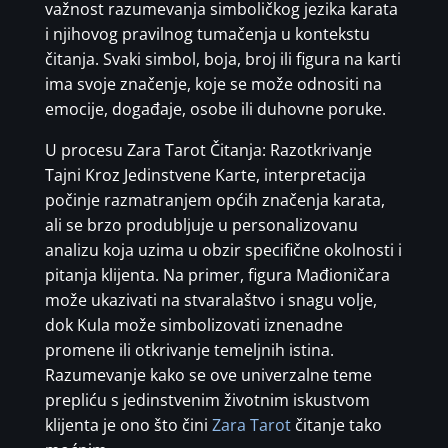
važnost razumevanja simboličkog jezika karata
i njihovog pravilnog tumačenja u kontekstu
čitanja. Svaki simbol, boja, broj ili figura na karti
ima svoje značenje, koje se može odnositi na
emocije, događaje, osobe ili duhovne poruke.
U procesu Zara Tarot Čitanja: Razotkrivanje
Tajni Kroz Jedinstvene Karte, interpretacija
počinje razmatranjem općih značenja karata,
ali se brzo produbljuje u personalizovanu
analizu koja uzima u obzir specifične okolnosti i
pitanja klijenta. Na primer, figura Mađioničara
može ukazivati na stvaralaštvo i snagu volje,
dok Kula može simbolizovati iznenadne
promene ili otkrivanje temeljnih istina.
Razumevanje kako se ove univerzalne teme
prepliću s jedinstvenim životnim iskustvom
klijenta je ono što čini
Zara Tarot
čitanje tako