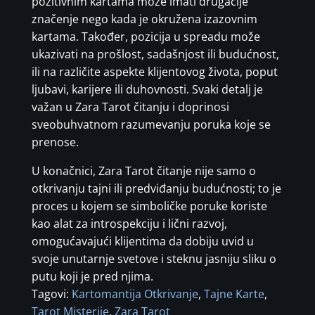
pozitivnim kartama može imati drugačije
značenje nego kada je okružena izazovnim
kartama. Također, pozicija u spreadu može
ukazivati na prošlost, sadašnjost ili budućnost,
ili na različite aspekte klijentovog života, poput
ljubavi, karijere ili duhovnosti. Svaki detalj je
važan u Zara Tarot čitanju i doprinosi
sveobuhvatnom razumevanju poruka koje se
prenose.
U konačnici, Zara Tarot čitanje nije samo o
otkrivanju tajni ili predviđanju budućnosti; to je
proces u kojem se simboličke poruke koriste
kao alat za introspekciju i lični razvoj,
omogućavajući klijentima da dobiju uvid u
svoje unutarnje svetove i steknu jasniju sliku o
putu koji je pred njima.
Tagovi:
Kartomantija Otkrivanje
,
Tajne Karte
,
Tarot Misterije
,
Zara Tarot