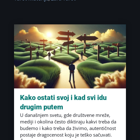
Kako ostati svoj i kad svi idu
drugim putem
U današnjem svetu, gde društvene mreže,
mediji i okolina često diktiraju kakvi treba da
budemo i kako treba da živimo, autentičnost
postaje dragocenost koju je teško sačuvati.