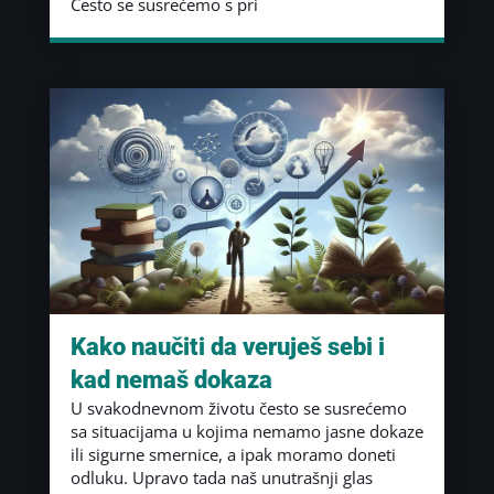
Često se susrećemo s pri
Kako naučiti da veruješ sebi i
kad nemaš dokaza
U svakodnevnom životu često se susrećemo
sa situacijama u kojima nemamo jasne dokaze
ili sigurne smernice, a ipak moramo doneti
odluku. Upravo tada naš unutrašnji glas