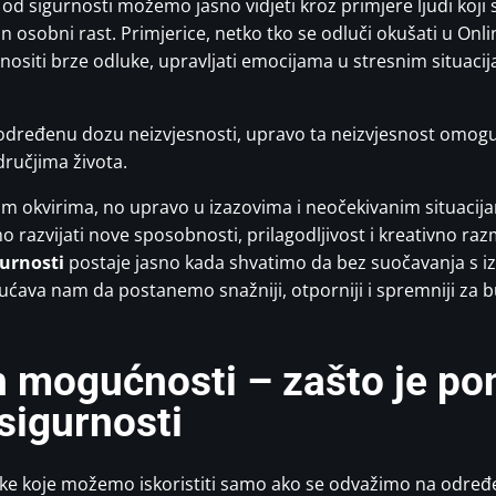
 od sigurnosti možemo jasno vidjeti kroz primjere ljudi koji s
an osobni rast. Primjerice, netko tko se odluči okušati u O
ositi brze odluke, upravljati emocijama u stresnim situacija
dređenu dozu neizvjesnosti, upravo ta neizvjesnost omoguća
dručjima života.
m okvirima, no upravo u izazovima i neočekivanim situacijama
mo razvijati nove sposobnosti, prilagodljivost i kreativno ra
gurnosti
postaje jasno kada shvatimo da bez suočavanja s i
ćava nam da postanemo snažniji, otporniji i spremniji za bu
h mogućnosti – zašto je po
 sigurnosti
ike koje možemo iskoristiti samo ako se odvažimo na određen