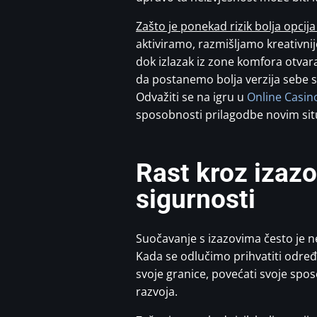
Zašto je ponekad rizik bolja opcija
aktiviramo, razmišljamo kreativnij
dok izlazak iz zone komfora otvar
da postanemo bolja verzija sebe 
Odvažiti se na igru u
Online Casin
sposobnosti prilagodbe novim sit
Rast kroz izazo
sigurnosti
Suočavanje s izazovima često je nei
Kada se odlučimo prihvatiti određ
svoje granice, povećati svoje spos
razvoja.