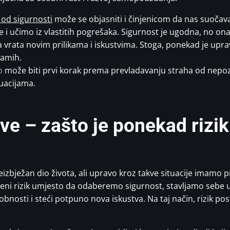
 od sigurnosti
može se objasniti i činjenicom da nas suočava
e i učimo iz vlastitih pogrešaka. Sigurnost je ugodna, no on
a vrata novim prilikama i iskustvima. Stoga, ponekad je upra
samih.
o
može biti prvi korak prema prevladavanju straha od nepozn
uacijama.
ve – zašto je ponekad rizik
zbježan dio života, ali upravo kroz takve situacije imamo pril
eni rizik umjesto da odaberemo sigurnost, stavljamo sebe u 
obnosti i steći potpuno nova iskustva. Na taj način, rizik p