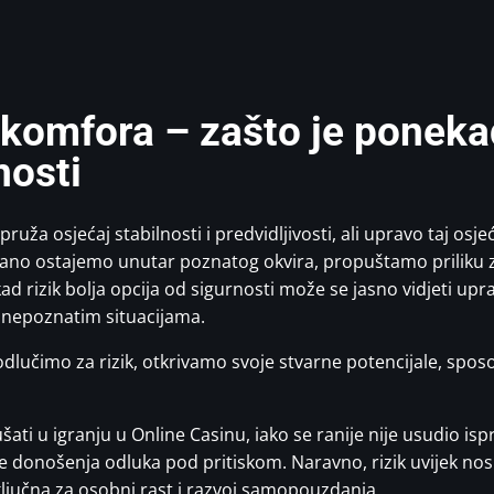
 komfora – zašto je ponekad
nosti
pruža osjećaj stabilnosti i predvidljivosti, ali upravo taj osj
o ostajemo unutar poznatog okvira, propuštamo priliku za
kad rizik bolja opcija od sigurnosti može se jasno vidjeti u
 s nepoznatim situacijama.
lučimo za rizik, otkrivamo svoje stvarne potencijale, sposo
ušati u igranju u Online Casinu, iako se ranije nije usudio i
štine donošenja odluka pod pritiskom. Naravno, rizik uvijek n
ključna za osobni rast i razvoj samopouzdanja.