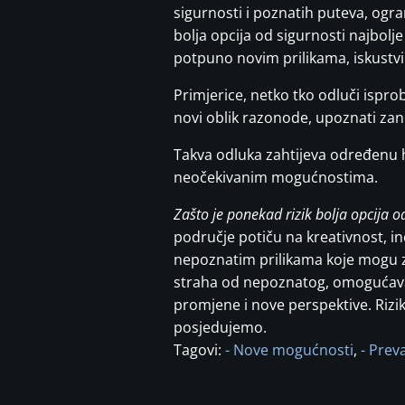
sigurnosti i poznatih puteva, ogr
bolja opcija od sigurnosti najbolj
potpuno novim prilikama, iskustvi
Primjerice, netko tko odluči ispr
novi oblik razonode, upoznati zani
Takva odluka zahtijeva određenu h
neočekivanim mogućnostima.
Zašto je ponekad rizik bolja opcija o
područje potiču na kreativnost, i
nepoznatim prilikama koje mogu zna
straha od nepoznatog, omogućavam
promjene i nove perspektive. Rizik,
posjedujemo.
Tagovi:
- Nove mogućnosti
,
- Prev