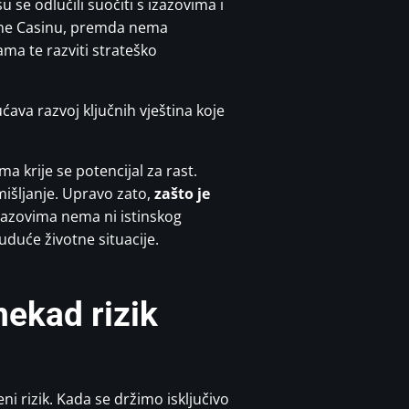
u se odlučili suočiti s izazovima i
nline Casinu, premda nema
ma te razviti strateško
va razvoj ključnih vještina koje
 krije se potencijal za rast.
zmišljanje. Upravo zato,
zašto je
zazovima nema ni istinskog
duće životne situacije.
nekad rizik
i rizik. Kada se držimo isključivo