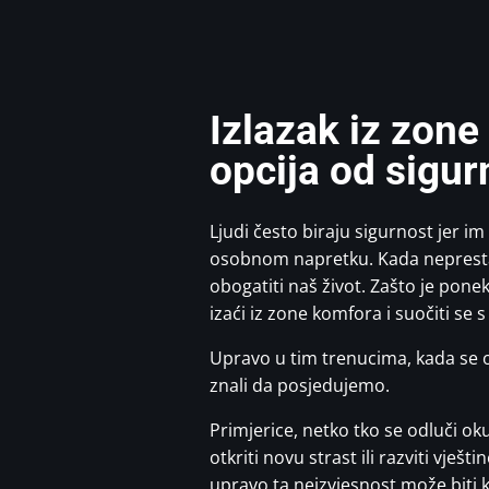
Izlazak iz zone
opcija od sigur
Ljudi često biraju sigurnost jer im 
osobnom napretku. Kada neprestan
obogatiti naš život. Zašto je pone
izaći iz zone komfora i suočiti se
Upravo u tim trenucima, kada se od
znali da posjedujemo.
Primjerice, netko tko se odluči ok
otkriti novu strast ili razviti vje
upravo ta neizvjesnost može biti 