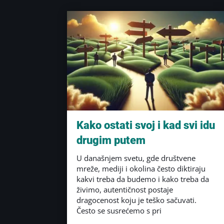
Kako ostati svoj i kad svi idu
drugim putem
U današnjem svetu, gde društvene
mreže, mediji i okolina često diktiraju
kakvi treba da budemo i kako treba da
živimo, autentičnost postaje
dragocenost koju je teško sačuvati.
Često se susrećemo s pri