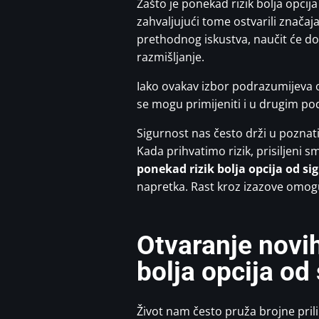
Zašto je ponekad rizik bolja opcija
zahvaljujući tome ostvarili značaj
prethodnog iskustva, naučit će don
razmišljanje.
Iako ovakav izbor podrazumijeva o
se mogu primijeniti i u drugim po
Sigurnost nas često drži u poznati
Kada prihvatimo rizik, prisiljeni s
ponekad rizik bolja opcija od si
napretka. Rast kroz izazove omogu
Otvaranje novi
bolja opcija od
Život nam često pruža brojne pril