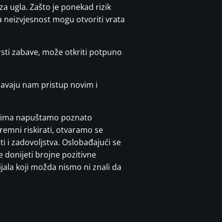
a ugla. Zašto je ponekad rizik
a neizvjesnost mogu otvoriti vrata
rsti zabave, može otkriti potpuno
ćavaju nam pristup novim i
kojima napuštamo poznato
emni riskirati, otvaramo se
i i zadovoljstva. Oslobađajući se
donijeti brojne pozitivne
ijala koji možda nismo ni znali da