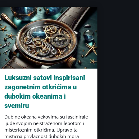
Luksuzni satovi inspirisani
zagonetnim otkrićima u
dubokim okeanima i
svemiru
Dubine okeana vekovima su fascinirale
ljude svojom neistraženom lepotom i
misterioznim otkrićima. Upravo ta
mistična privlačnost dubokih mora