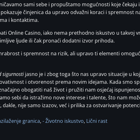
aničavamo sami sebe i propuštamo mogućnosti koje čekaju iz
e pokazuje činjenica da upravo odvažni koraci i spremnost n
ma i kontaktima.
obati Online Casino, iako nema prethodno iskustvo u takvoj v
mljive ljude ili čak pronaći dodatni izvor prihoda.
rabrost i spremnost na rizik, ali upravo ti elementi omogu
d sigurnosti
jasno je i zbog toga što nas upravo situacije u 
novativnost i otvorenost prema novim idejama. Kada smo spr
čajno obogatiti naš život i pružiti nam osjećaj ispunjenost
o sebi da istražimo nove interese i talente, što nam može 
 dakle, nije samo izazov, već i prilika za ostvarivanje potenc
azilaženje granica
,
- Životno iskustvo
,
Lični rast