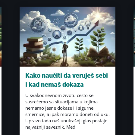
Kako naučiti da veruješ sebi
i kad nemaš dokaza
U svakodnevnom životu često se
susrećemo sa situacijama u kojima
nemamo jasne dokaze ili sigurne
smernice, a ipak moramo doneti odluku.
Upravo tada naš unutrašnji glas postaje
najvažniji saveznik. Međ