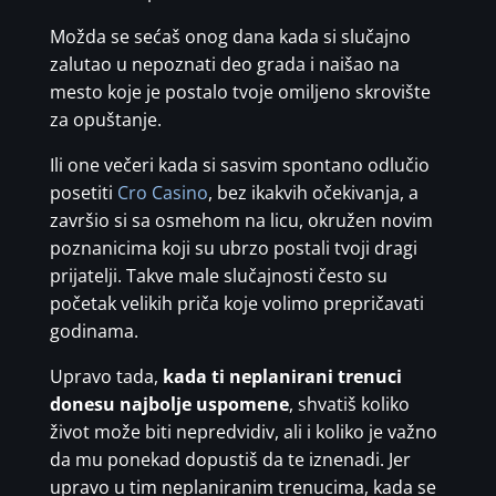
Možda se sećaš onog dana kada si slučajno
zalutao u nepoznati deo grada i naišao na
mesto koje je postalo tvoje omiljeno skrovište
za opuštanje.
Ili one večeri kada si sasvim spontano odlučio
posetiti
Cro Casino
, bez ikakvih očekivanja, a
završio si sa osmehom na licu, okružen novim
poznanicima koji su ubrzo postali tvoji dragi
prijatelji. Takve male slučajnosti često su
početak velikih priča koje volimo prepričavati
godinama.
Upravo tada,
kada ti neplanirani trenuci
donesu najbolje uspomene
, shvatiš koliko
život može biti nepredvidiv, ali i koliko je važno
da mu ponekad dopustiš da te iznenadi. Jer
upravo u tim neplaniranim trenucima, kada se