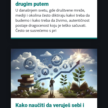
drugim putem
U današnjem svetu, gde društvene mreže,
mediji i okolina često diktiraju kakvi treba da
budemo i kako treba da živimo, autentičnost
postaje dragocenost koju je teško sačuvati.
Često se susrećemo s pri
Kako naučiti da veruješ sebi i