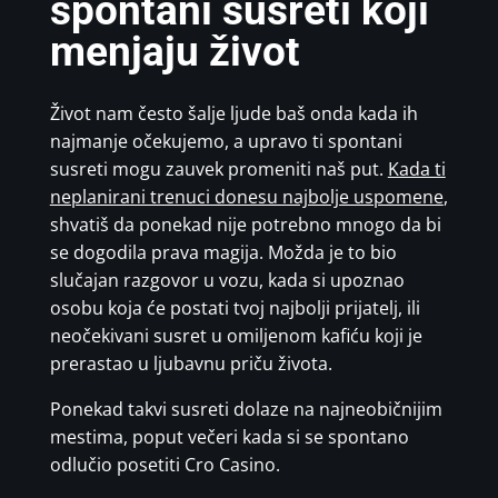
spontani susreti koji
menjaju život
Život nam često šalje ljude baš onda kada ih
najmanje očekujemo, a upravo ti spontani
susreti mogu zauvek promeniti naš put.
Kada ti
neplanirani trenuci donesu najbolje uspomene
,
shvatiš da ponekad nije potrebno mnogo da bi
se dogodila prava magija. Možda je to bio
slučajan razgovor u vozu, kada si upoznao
osobu koja će postati tvoj najbolji prijatelj, ili
neočekivani susret u omiljenom kafiću koji je
prerastao u ljubavnu priču života.
Ponekad takvi susreti dolaze na najneobičnijim
mestima, poput večeri kada si se spontano
odlučio posetiti Cro Casino.