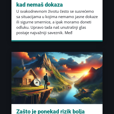
kad nemaš dokaza
U svakodnevnom životu često se susrećemo
sa situacijama u kojima nemamo jasne dokaze
ili sigurne smernice, a ipak moramo doneti
odluku. Upravo tada naš unutrašnji glas
postaje najvažniji saveznik. Međ
Zašto je ponekad rizik bolja