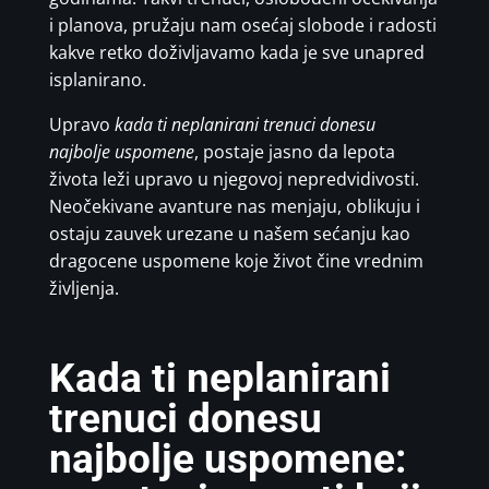
i planova, pružaju nam osećaj slobode i radosti
kakve retko doživljavamo kada je sve unapred
isplanirano.
Upravo
kada ti neplanirani trenuci donesu
najbolje uspomene
, postaje jasno da lepota
života leži upravo u njegovoj nepredvidivosti.
Neočekivane avanture nas menjaju, oblikuju i
ostaju zauvek urezane u našem sećanju kao
dragocene uspomene koje život čine vrednim
življenja.
Kada ti neplanirani
trenuci donesu
najbolje uspomene: