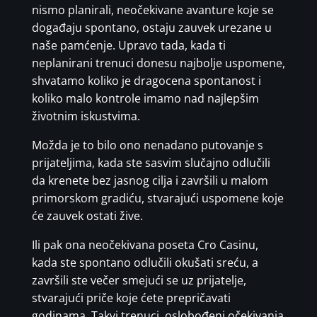
nismo planirali, neočekivane avanture koje se
događaju spontano, ostaju zauvek urezane u
naše pamćenje. Upravo tada, kada ti
neplanirani trenuci donesu najbolje uspomene,
shvatamo koliko je dragocena spontanost i
koliko malo kontrole imamo nad najlepšim
životnim iskustvima.
Možda je to bilo ono nenadano putovanje s
prijateljima, kada ste sasvim slučajno odlučili
da krenete bez jasnog cilja i završili u malom
primorskom gradiću, stvarajući uspomene koje
će zauvek ostati žive.
Ili pak ona neočekivana poseta Cro Casinu,
kada ste spontano odlučili okušati sreću, a
završili ste večer smejući se uz prijatelje,
stvarajući priče koje ćete prepričavati
godinama. Takvi trenuci, oslobođeni očekivanja