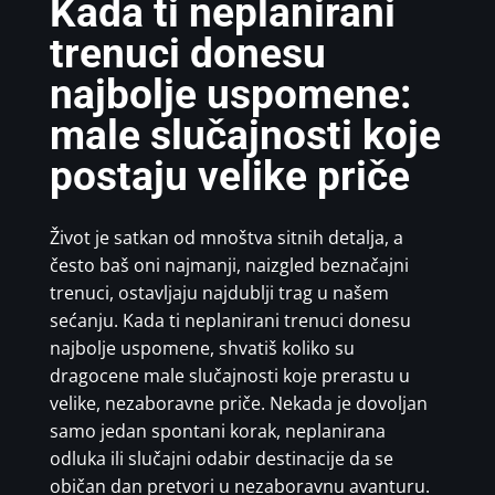
Kada ti neplanirani
trenuci donesu
najbolje uspomene:
male slučajnosti koje
postaju velike priče
Život je satkan od mnoštva sitnih detalja, a
često baš oni najmanji, naizgled beznačajni
trenuci, ostavljaju najdublji trag u našem
sećanju. Kada ti neplanirani trenuci donesu
najbolje uspomene, shvatiš koliko su
dragocene male slučajnosti koje prerastu u
velike, nezaboravne priče. Nekada je dovoljan
samo jedan spontani korak, neplanirana
odluka ili slučajni odabir destinacije da se
običan dan pretvori u nezaboravnu avanturu.