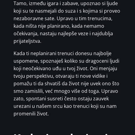
Tamo, između igara i zabave, upoznao si ljude
koji su te nasmejali do suza i s kojima si proveo
nezaboravne sate. Upravo u tim trenucima,
kada ništa nije planirano, kada nemamo
očekivanja, nastaju najlepše veze i najdublja
prijateljstva.
Kada ti neplanirani trenuci donesu najbolje
uspomene, spoznaješ koliko su dragoceni ljudi
koji neočekivano uđu u tvoj život. Oni menjaju
tvoju perspektivu, otvaraju ti nove vidike i
pomažu ti da shvatiš da život nije uvek ono što
smo zamislili, već mnogo više od toga. Upravo
zato, spontani susreti često ostaju zauvek
urezani u našem srcu kao trenuci koji su nam
promenili život.