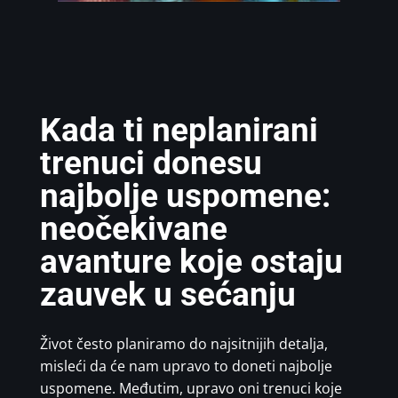
Kada ti neplanirani
trenuci donesu
najbolje uspomene:
neočekivane
avanture koje ostaju
zauvek u sećanju
Život često planiramo do najsitnijih detalja,
misleći da će nam upravo to doneti najbolje
uspomene. Međutim, upravo oni trenuci koje