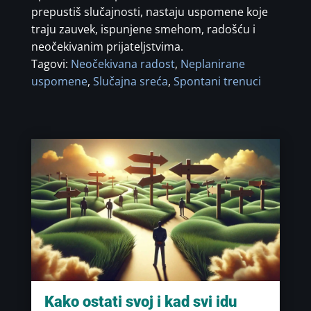
prepustiš slučajnosti, nastaju uspomene koje
traju zauvek, ispunjene smehom, radošću i
neočekivanim prijateljstvima.
Tagovi:
Neočekivana radost
,
Neplanirane
uspomene
,
Slučajna sreća
,
Spontani trenuci
Kako ostati svoj i kad svi idu