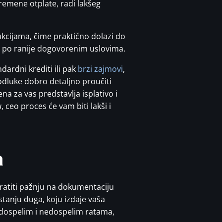
remene otplate, radi lakšeg
kcijama, čime praktično dolazi do
, po ranije dogovorenim uslovima.
dardni krediti ili pak
brzi zajmovi
,
odluke dobro detaljno proučiti
na za vas predstavlja isplativo i
u
, ceo proces će vam biti lakši i
a
bratiti pažnju na dokumentaciju
stanju duga, koju izdaje vaša
 dospelim i nedospelim ratama,