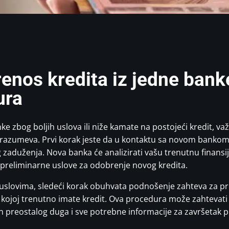
enos kredita iz jedne bank
ura
e zbog boljih uslova ili niže kamate na postojeći kredit, v
drazumeva. Prvi korak jeste da u kontaktu sa novom banko
 zaduženja. Nova banka će analizirati vašu trenutnu finansijs
 preliminarne uslove za odobrenje novog kredita.
uslovima, sledeći korak obuhvata podnošenje zahteva za pr
 kojoj trenutno imate kredit. Ova procedura može zahtevat
n preostalog duga i sve potrebne informacije za završetak 