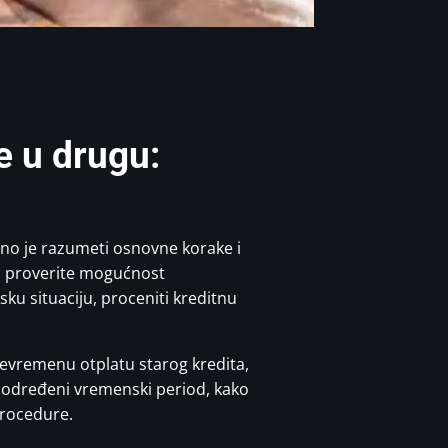
e u drugu:
ažno je razumeti osnovne korake i
m proverite mogućnost
ku situaciju, proceniti kreditnu
evremenu otplatu starog kredita,
i određeni vremenski period, kako
procedure.