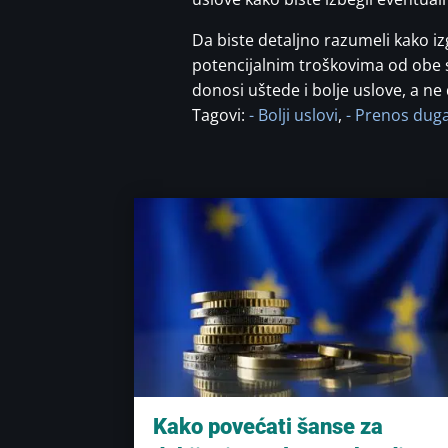
Da biste detaljno razumeli kako iz
potencijalnim troškovima od obe st
donosi uštede i bolje uslove, a ne
Tagovi:
- Bolji uslovi
,
- Prenos dug
Kako povećati šanse za