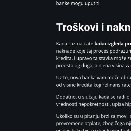
banke mogu uputiti.
Troškovi i nakn
Kada razmatrate
kako izgleda pr
naknade koje taj proces podrazu
kredita, i upravo ta stavka može 
preostalog duga, a njena visina 
Uz to, nova banka vam može obračun
od visine kredita koji refinansirate
Dodatno, u slučaju kada se radi 
vrednosti nepokretnosti, upisa hip
Ukoliko su u pitanju brzi zajmovi, 
prevremene otplate, zbog čega njih
uslove kako biste izbegli eventua