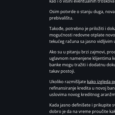
kao i o visini eventualnih troškov
Osim potvrde o stanju duga, nova 
prebivalištu.
Takođe, potrebno je priložiti i d
mogućnosti redovne otplate novog 
tekućeg računa sa jasno vidljivim 
Ako su u pitanju brzi zajmovi, proc
uglavnom namenjene klijentima ko
banke mogu tražiti i dodatnu doku
takav postoji.
Ukoliko razmišljate
kako izgleda p
refinansiranje kredita u novoj ban
uslovima novog kreditnog aranž
Kada jasno definišete i prikupite 
dobro je da na vreme proučite kak