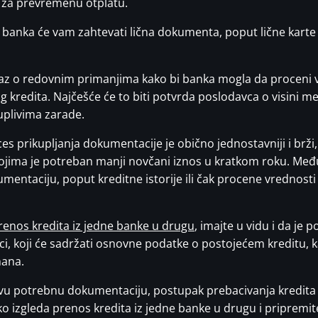
a za prevremenu otplatu.
banka će vam zahtevati lična dokumenta, poput lične karte i
okaz o redovnim primanjima kako bi banka mogla da proceni 
kredita. Najčešće će to biti potvrda poslodavca o visini mes
uplivima zarade.
es prikupljanja dokumentacije je obično jednostavniji i brži,
jima je potreban manji novčani iznos u kratkom roku. Među
mentaciju, poput kreditne istorije ili čak procene vrednos
renos kredita iz jedne banke u drugu
, imajte u vidu i da je
ci, koji će sadržati osnovne podatke o postojećem kreditu, k
mana.
svu potrebnu dokumentaciju, postupak prebacivanja kredita je 
o izgleda prenos kredita iz jedne banke u drugu i pripremite