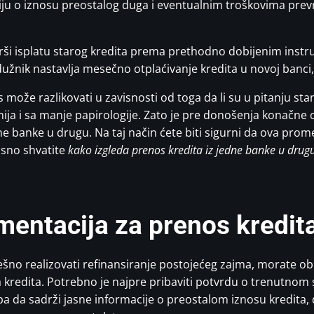
iju o iznosu preostalog duga i eventualnim troškovima prev
ši isplatu starog kredita prema prethodno dobijenim instru
užnik nastavlja mesečno otplaćivanje kredita u novoj banci
ože razlikovati u zavisnosti od toga da li su u pitanju stan
ija i sa manje papirologije. Zato je pre donošenja konačne 
ne banke u drugu. Na taj način ćete biti sigurni da ova prome
asno shvatite
kako izgleda prenos kredita iz jedne banke u drug
entacija za prenos kredit
spešno realizovati refinansiranje postojećeg zajma, morate o
 kredita. Potrebno je najpre pribaviti potvrdu o trenutnom 
a da sadrži jasne informacije o preostalom iznosu kredita,