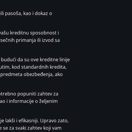
li pasoša, kao i dokaz o
vašu kreditnu sposobnost i
ečnih primanja ili izvod sa
 budući da su ove kreditne linije
tim, kod standardnih kredita,
ti predmeta obezbeđenja, ako
 potrebno popuniti zahtev za
ao i informacije o željenim
lakši i efikasniji. Upravo zato,
 se za svaki zahtev koji vam